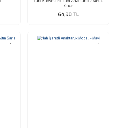
k
Türk Kahvesi Fincanı Anahtarlık / Metal
Zincir
64,90 TL