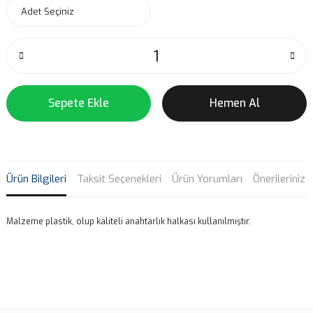
Sepete Ekle
Hemen Al
Ürün Bilgileri
Taksit Seçenekleri
Ürün Yorumları
Önerileriniz
Malzeme plastik, olup kaliteli anahtarlık halkası kullanılmıştır.
Bu ürünün fiyat bilgisi, resim, ürün açıklamalarında ve diğer
konularda yetersiz gördüğünüz noktaları öneri formunu kullanarak
Bu ürüne ilk yorumu siz yapın!
tarafımıza iletebilirsiniz.