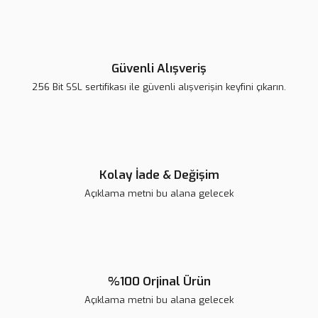
Görüş ve önerileriniz için teşekkür ederiz.
Yorum Yaz
Ürün resmi kalitesiz, bozuk veya görüntülenemiyor.
Ürün açıklamasında eksik bilgiler bulunuyor.
Güvenli Alışveriş
Ürün bilgilerinde hatalar bulunuyor.
256 Bit SSL sertifikası ile güvenli alışverişin keyfini çıkarın.
Ürün fiyatı diğer sitelerden daha pahalı.
Bu ürüne benzer farklı alternatifler olmalı.
Kolay İade & Değişim
Açıklama metni bu alana gelecek
Gönder
%100 Orjinal Ürün
Açıklama metni bu alana gelecek