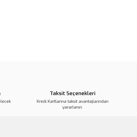
 görüntülenemiyor.
Yorum Yaz
r bulunuyor.
or.
pahalı.
er olmalı.
Gönder
n
Taksit Seçenekleri
elecek
Kredi Kartlarına taksit avantajlarından
yararlanın.