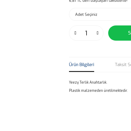
6,81 TL den başlayan taksitlerle!
S
Ürün Bilgileri
Taksit S
Yeezy Terlik Anahtarlık.
Plastik malzemeden üretilmektedir.
Bu ürünün fiyat bilgisi, resim, ü
noktaları öneri formunu kullanarak 
B
Görüş ve önerileriniz için teşekkür