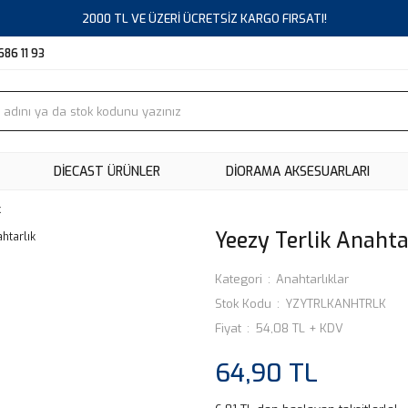
2000 TL VE ÜZERİ ÜCRETSİZ KARGO FIRSATI!
686 11 93
DIECAST ÜRÜNLER
DİORAMA AKSESUARLARI
k
Yeezy Terlik Anahta
Kategori
Anahtarlıklar
Stok Kodu
YZYTRLKANHTRLK
Fiyat
54,08 TL + KDV
64,90 TL