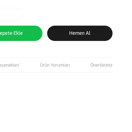
epete Ekle
Hemen Al
eçenekleri
Ürün Yorumları
Önerileriniz
rün açıklamalarında ve diğer konularda yetersiz gördüğünüz
tarafımıza iletebilirsiniz.
u ürüne ilk yorumu siz yapın!
 ederiz.