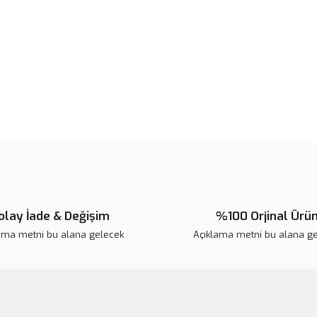
Ürün resmi kalitesiz, bozuk veya
Ürün açıklamasında eksik bilgile
Ürün bilgilerinde hatalar bulunuy
Ürün fiyatı diğer sitelerden daha 
Bu ürüne benzer farklı alternatifl
olay İade & Değişim
%100 Orjinal Ürü
ama metni bu alana gelecek
Açıklama metni bu alana g