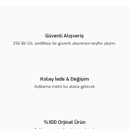
Bu ürüne ilk yorumu siz yapın!
tarafımıza iletebilirsiniz.
Görüş ve önerileriniz için teşekkür ederiz.
Yorum Yaz
Ürün resmi kalitesiz, bozuk veya görüntülenemiyor.
Ürün açıklamasında eksik bilgiler bulunuyor.
Güvenli Alışveriş
Ürün bilgilerinde hatalar bulunuyor.
256 Bit SSL sertifikası ile güvenli alışverişin keyfini çıkarın.
Ürün fiyatı diğer sitelerden daha pahalı.
Bu ürüne benzer farklı alternatifler olmalı.
Kolay İade & Değişim
Açıklama metni bu alana gelecek
Gönder
%100 Orjinal Ürün