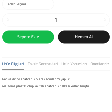
Sepete Ekle
Hemen Al
Ürün Bilgileri
Taksit Seçenekleri
Ürün Yorumları
Önerileriniz
Pati şeklinde anahtarlık olarak gönderimi yapılır.
Malzeme plastik, olup kaliteli anahtarlık halkası kullanılmıştır.
Bu ürünün fiyat bilgisi, resim, ürün açıklamalarında ve diğer
konularda yetersiz gördüğünüz noktaları öneri formunu kullanarak