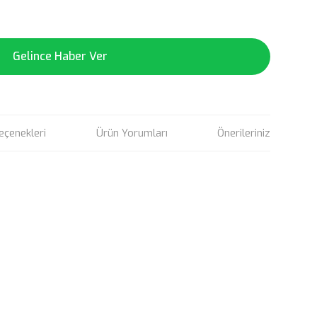
Gelince Haber Ver
eçenekleri
Ürün Yorumları
Önerileriniz
rün açıklamalarında ve diğer konularda yetersiz gördüğünüz
tarafımıza iletebilirsiniz.
u ürüne ilk yorumu siz yapın!
 ederiz.
 görüntülenemiyor.
Yorum Yaz
r bulunuyor.
or.