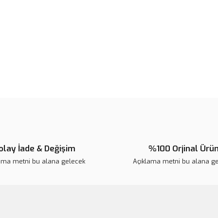
Ürün fiyatı diğer sitelerden daha 
Bu ürüne benzer farklı alternatifl
olay İade & Değişim
%100 Orjinal Ürü
ama metni bu alana gelecek
Açıklama metni bu alana g