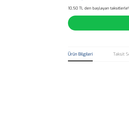
10,50 TL den başlayan taksitlerle!
Ürün Bilgileri
Taksit S
Bu ürünün fiyat bilgisi, resim, ü
noktaları öneri formunu kullanarak 
B
Görüş ve önerileriniz için teşekkür
Ürün resmi kalitesiz, bozuk veya
Ürün açıklamasında eksik bilgile
Ürün bilgilerinde hatalar bulunuy