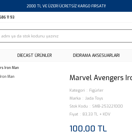
2000 TL VE ÜZERİ ÜCRETSİZ KARGO FIRSATI!
686 11 93
DIECAST ÜRÜNLER
DİORAMA AKSESUARLARI
rs Iron Man
Marvel Avengers I
Kategori
Figürler
Marka
Jada Toys
Stok Kodu
SMB-253221000
Fiyat
83,33 TL + KDV
100,00 TL