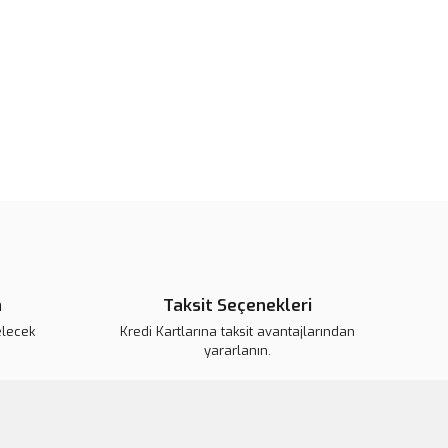
pahalı.
er olmalı.
Gönder
n
Taksit Seçenekleri
elecek
Kredi Kartlarına taksit avantajlarından
yararlanın.