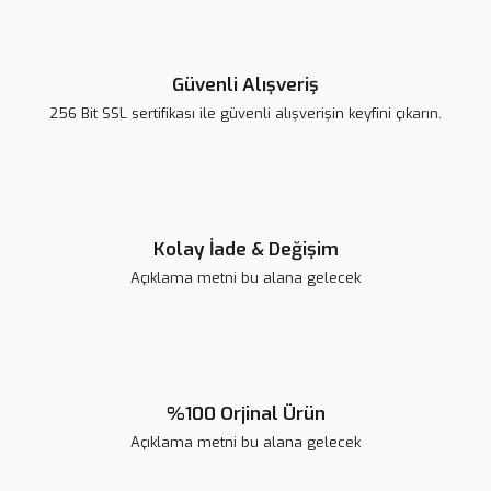
Yorum Yaz
Ürün resmi kalitesiz, bozuk veya görüntülenemiyor.
Ürün açıklamasında eksik bilgiler bulunuyor.
Güvenli Alışveriş
Ürün bilgilerinde hatalar bulunuyor.
256 Bit SSL sertifikası ile güvenli alışverişin keyfini çıkarın.
Ürün fiyatı diğer sitelerden daha pahalı.
Bu ürüne benzer farklı alternatifler olmalı.
Kolay İade & Değişim
Açıklama metni bu alana gelecek
Gönder
%100 Orjinal Ürün
Açıklama metni bu alana gelecek