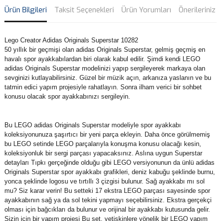
Ürün Bilgileri
Taksit Seçenekleri
Ürün Yorumları
Önerileriniz
Lego Creator Adidas Originals Superstar 10282
50 yıllık bir geçmişi olan adidas Originals Superstar, gelmiş geçmiş en
havalı spor ayakkabılardan biri olarak kabul edilir. Şimdi kendi LEGO
adidas Originals Superstar modelinizi yapıp sergileyerek markaya olan
sevginizi kutlayabilirsiniz. Güzel bir müzik açın, arkanıza yaslanın ve bu
tatmin edici yapım projesiyle rahatlayın. Sonra ilham verici bir sohbet
konusu olacak spor ayakkabınızı sergileyin.
Bu LEGO adidas Originals Superstar modeliyle spor ayakkabı
koleksiyonunuza şaşırtıcı bir yeni parça ekleyin. Daha önce görülmemiş
bu LEGO setinde LEGO parçalarıyla konuşma konusu olacağı kesin,
koleksiyonluk bir sergi parçası yapacaksınız. Aslına uygun Superstar
detayları Tıpkı gerçeğinde olduğu gibi LEGO versiyonunun da ünlü adidas
Originals Superstar spor ayakkabı grafikleri, deniz kabuğu şeklinde burnu,
yonca şeklinde logosu ve tırtıllı 3 çizgisi bulunur. Sağ ayakkabı mı sol
mu? Siz karar verin! Bu setteki 17 ekstra LEGO parçası sayesinde spor
ayakkabının sağ ya da sol tekini yapmayı seçebilirsiniz. Ekstra gerçekçi
olması için bağcıkları da bulunur ve orijinal bir ayakkabı kutusunda gelir.
Sizin için bir yapım projesi Bu set, yetişkinlere yönelik bir LEGO yapım