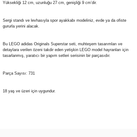
Yüksekliği 12 cm, uzunluğu 27 cm, genişliği 9 cm’dir.
Sergi standı ve levhasıyla spor ayakkabı modeliniz, evde ya da ofiste
gururla yerini alacak.
Bu LEGO adidas Originals Superstar seti, muhteşem tasarımları ve
detaylara verilen özeni takdir eden yetişkin LEGO model hayranları için
tasarlanmış, yaratıcı bir yapım setleri serisinin bir parçasıdır.
Parça Sayısı: 731
18 yaş ve üzeri için uygundur.
Bu ürünün fiyat bilgisi, resim, ürün açıklamalarında ve diğer
konularda yetersiz gördüğünüz noktaları öneri formunu kullanarak
Bu ürüne ilk yorumu siz yapın!
tarafımıza iletebilirsiniz.
Görüş ve önerileriniz için teşekkür ederiz.