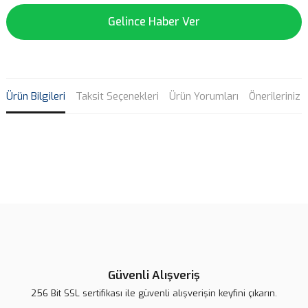
Gelince Haber Ver
Ürün Bilgileri
Taksit Seçenekleri
Ürün Yorumları
Önerileriniz
Bu ürünün fiyat bilgisi, resim, ürün açıklamalarında ve diğer
konularda yetersiz gördüğünüz noktaları öneri formunu kullanarak
Bu ürüne ilk yorumu siz yapın!
tarafımıza iletebilirsiniz.
Görüş ve önerileriniz için teşekkür ederiz.
Yorum Yaz
Ürün resmi kalitesiz, bozuk veya görüntülenemiyor.
Ürün açıklamasında eksik bilgiler bulunuyor.
Güvenli Alışveriş
Ürün bilgilerinde hatalar bulunuyor.
256 Bit SSL sertifikası ile güvenli alışverişin keyfini çıkarın.
Ürün fiyatı diğer sitelerden daha pahalı.