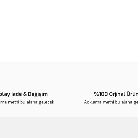
Ürün bilgilerinde hatalar bulunuy
Ürün fiyatı diğer sitelerden daha 
Bu ürüne benzer farklı alternatifl
olay İade & Değişim
%100 Orjinal Ürü
ama metni bu alana gelecek
Açıklama metni bu alana g