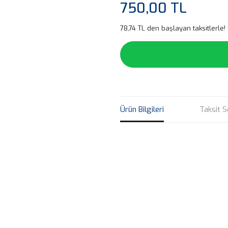
750,00 TL
78,74 TL den başlayan taksitlerle!
Ürün Bilgileri
Taksit S
Bu ürünün fiyat bilgisi, resim, ü
noktaları öneri formunu kullanarak 
B
Görüş ve önerileriniz için teşekkür
Ürün resmi kalitesiz, bozuk veya
Ürün açıklamasında eksik bilgile