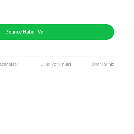
Gelince Haber Ver
eçenekleri
Ürün Yorumları
Önerileriniz
rün açıklamalarında ve diğer konularda yetersiz gördüğünüz
tarafımıza iletebilirsiniz.
u ürüne ilk yorumu siz yapın!
 ederiz.
 görüntülenemiyor.
Yorum Yaz
r bulunuyor.