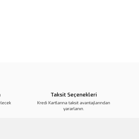
or.
pahalı.
er olmalı.
Gönder
n
Taksit Seçenekleri
elecek
Kredi Kartlarına taksit avantajlarından
yararlanın.