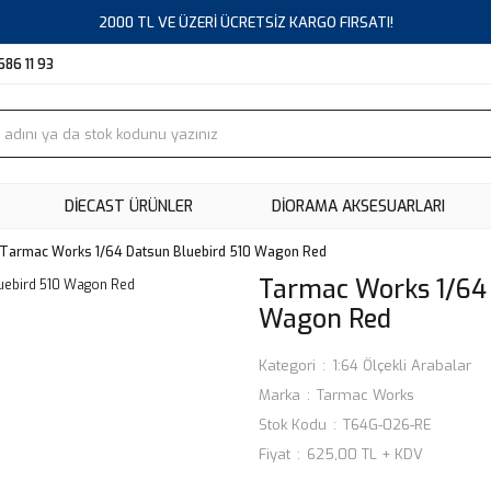
2000 TL VE ÜZERİ ÜCRETSİZ KARGO FIRSATI!
686 11 93
DIECAST ÜRÜNLER
DİORAMA AKSESUARLARI
Tarmac Works 1/64 Datsun Bluebird 510 Wagon Red
Tarmac Works 1/64 
Wagon Red
Kategori
1:64 Ölçekli Arabalar
Marka
Tarmac Works
Stok Kodu
T64G-026-RE
Fiyat
625,00 TL + KDV