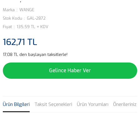
Marka
WANGE
Stok Kodu
GAL-2872
Fiyat
135,59 TL + KDV
162,71 TL
17,08 TL den başlayan taksitlerle!
Gelince Haber Ver
Ürün Bilgileri
Taksit Seçenekleri
Ürün Yorumları
Önerileriniz
Bu ürünün fiyat bilgisi, resim, ürün açıklamalarında ve diğer