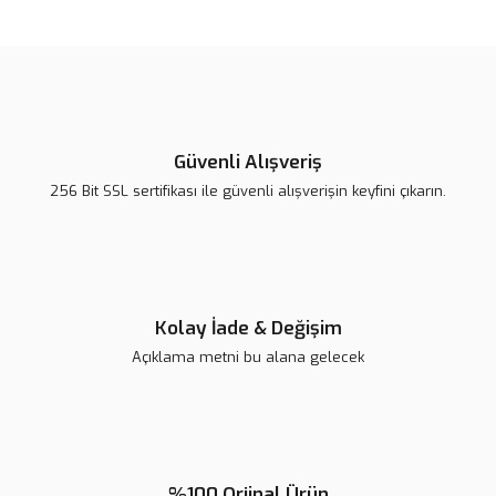
konularda yetersiz gördüğünüz noktaları öneri formunu kullanarak
Bu ürüne ilk yorumu siz yapın!
tarafımıza iletebilirsiniz.
Görüş ve önerileriniz için teşekkür ederiz.
Yorum Yaz
Ürün resmi kalitesiz, bozuk veya görüntülenemiyor.
Ürün açıklamasında eksik bilgiler bulunuyor.
Güvenli Alışveriş
Ürün bilgilerinde hatalar bulunuyor.
256 Bit SSL sertifikası ile güvenli alışverişin keyfini çıkarın.
Ürün fiyatı diğer sitelerden daha pahalı.
Bu ürüne benzer farklı alternatifler olmalı.
Kolay İade & Değişim
Açıklama metni bu alana gelecek
Gönder
%100 Orjinal Ürün