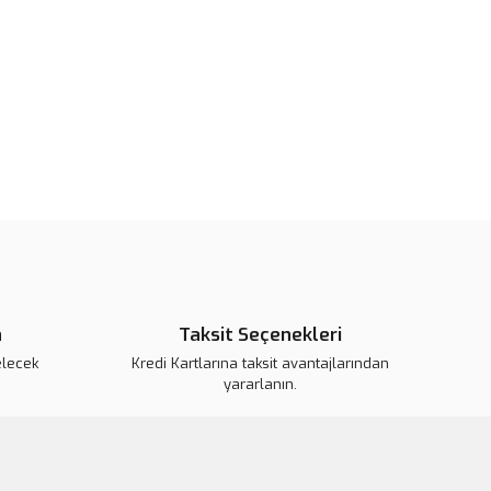
pahalı.
er olmalı.
Gönder
n
Taksit Seçenekleri
elecek
Kredi Kartlarına taksit avantajlarından
yararlanın.