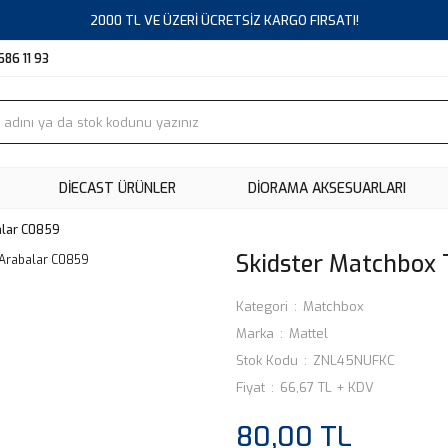
2000 TL VE ÜZERİ ÜCRETSİZ KARGO FIRSATI!
686 11 93
DIECAST ÜRÜNLER
DİORAMA AKSESUARLARI
alar C0859
Skidster Matchbox 
Kategori
Matchbox
Marka
Mattel
Stok Kodu
ZNL45NUFKC
Fiyat
66,67 TL + KDV
80,00 TL