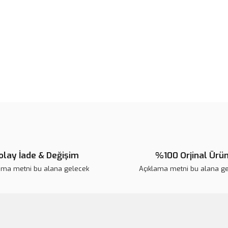
Ürün fiyatı diğer sitelerden daha 
Bu ürüne benzer farklı alternatifl
olay İade & Değişim
%100 Orjinal Ürü
ama metni bu alana gelecek
Açıklama metni bu alana g