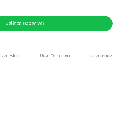
Gelince Haber Ver
eçenekleri
Ürün Yorumları
Önerileriniz
rün açıklamalarında ve diğer konularda yetersiz gördüğünüz
tarafımıza iletebilirsiniz.
u ürüne ilk yorumu siz yapın!
 ederiz.
 görüntülenemiyor.
Yorum Yaz
r bulunuyor.
or.