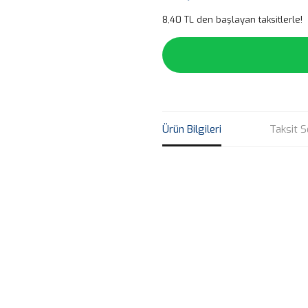
8,40 TL den başlayan taksitlerle!
Ürün Bilgileri
Taksit S
Bu ürünün fiyat bilgisi, resim, ü
noktaları öneri formunu kullanarak 
B
Görüş ve önerileriniz için teşekkür
Ürün resmi kalitesiz, bozuk veya
Ürün açıklamasında eksik bilgile
Ürün bilgilerinde hatalar bulunuy