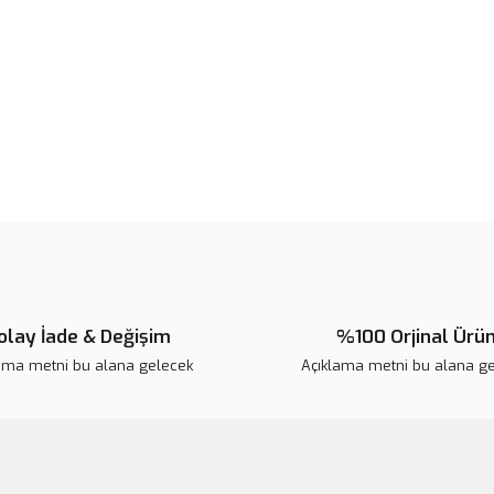
Ürün açıklamasında eksik bilgile
Ürün bilgilerinde hatalar bulunuy
Ürün fiyatı diğer sitelerden daha 
Bu ürüne benzer farklı alternatifl
olay İade & Değişim
%100 Orjinal Ürü
ama metni bu alana gelecek
Açıklama metni bu alana g