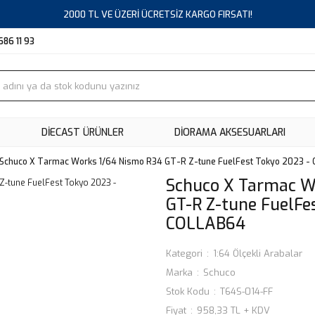
2000 TL VE ÜZERİ ÜCRETSİZ KARGO FIRSATI!
686 11 93
DIECAST ÜRÜNLER
DİORAMA AKSESUARLARI
Schuco X Tarmac Works 1/64 Nismo R34 GT-R Z-tune FuelFest Tokyo 2023 -
Schuco X Tarmac W
GT-R Z-tune FuelFe
COLLAB64
Kategori
1:64 Ölçekli Arabalar
Marka
Schuco
Stok Kodu
T64S-014-FF
Fiyat
958,33 TL + KDV