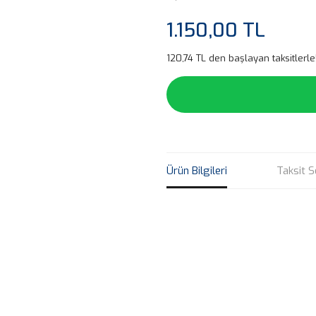
1.150,00 TL
120,74 TL den başlayan taksitlerle
Ürün Bilgileri
Taksit S
Bu ürünün fiyat bilgisi, resim, ü
noktaları öneri formunu kullanarak 
B
Görüş ve önerileriniz için teşekkür
Ürün resmi kalitesiz, bozuk veya