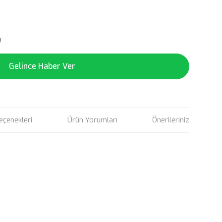
!
Gelince Haber Ver
eçenekleri
Ürün Yorumları
Önerileriniz
rün açıklamalarında ve diğer konularda yetersiz gördüğünüz
tarafımıza iletebilirsiniz.
u ürüne ilk yorumu siz yapın!
 ederiz.
 görüntülenemiyor.