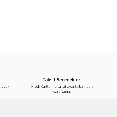
Yorum Yaz
r bulunuyor.
or.
pahalı.
er olmalı.
Gönder
n
Taksit Seçenekleri
elecek
Kredi Kartlarına taksit avantajlarından
yararlanın.