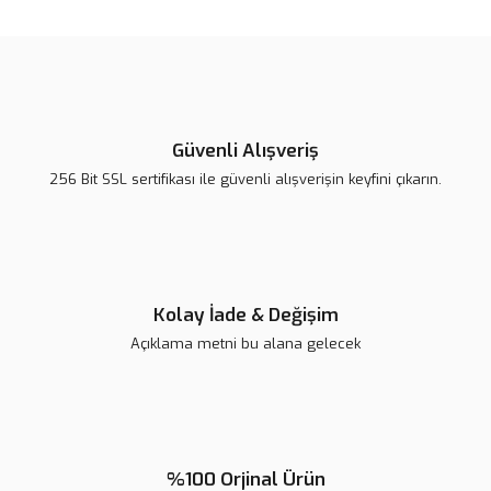
konularda yetersiz gördüğünüz noktaları öneri formunu kullanarak
Bu ürüne ilk yorumu siz yapın!
tarafımıza iletebilirsiniz.
Görüş ve önerileriniz için teşekkür ederiz.
Yorum Yaz
Ürün resmi kalitesiz, bozuk veya görüntülenemiyor.
Ürün açıklamasında eksik bilgiler bulunuyor.
Güvenli Alışveriş
Ürün bilgilerinde hatalar bulunuyor.
256 Bit SSL sertifikası ile güvenli alışverişin keyfini çıkarın.
Ürün fiyatı diğer sitelerden daha pahalı.
Bu ürüne benzer farklı alternatifler olmalı.
Kolay İade & Değişim
Açıklama metni bu alana gelecek
Gönder
%100 Orjinal Ürün