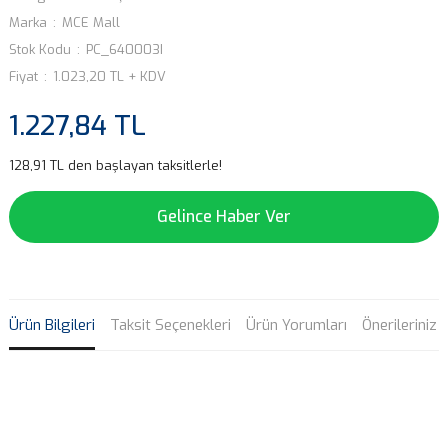
Marka
MCE Mall
Stok Kodu
PC_640003I
Fiyat
1.023,20 TL + KDV
1.227,84 TL
128,91 TL den başlayan taksitlerle!
Gelince Haber Ver
Ürün Bilgileri
Taksit Seçenekleri
Ürün Yorumları
Önerileriniz
Bu ürünün fiyat bilgisi, resim, ürün açıklamalarında ve diğer