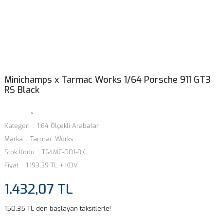
Minichamps x Tarmac Works 1/64 Porsche 911 GT3
RS Black
Kategori
1:64 Ölçekli Arabalar
Marka
Tarmac Works
Stok Kodu
T64MC-001-BK
Fiyat
1.193,39 TL + KDV
1.432,07 TL
150,35 TL den başlayan taksitlerle!