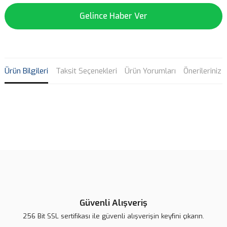
Gelince Haber Ver
Ürün Bilgileri
Taksit Seçenekleri
Ürün Yorumları
Önerileriniz
Bu ürünün fiyat bilgisi, resim, ürün açıklamalarında ve diğer
konularda yetersiz gördüğünüz noktaları öneri formunu kullanarak
Bu ürüne ilk yorumu siz yapın!
tarafımıza iletebilirsiniz.
Görüş ve önerileriniz için teşekkür ederiz.
Yorum Yaz
Ürün resmi kalitesiz, bozuk veya görüntülenemiyor.
Ürün açıklamasında eksik bilgiler bulunuyor.
Güvenli Alışveriş
Ürün bilgilerinde hatalar bulunuyor.
256 Bit SSL sertifikası ile güvenli alışverişin keyfini çıkarın.
Ürün fiyatı diğer sitelerden daha pahalı.