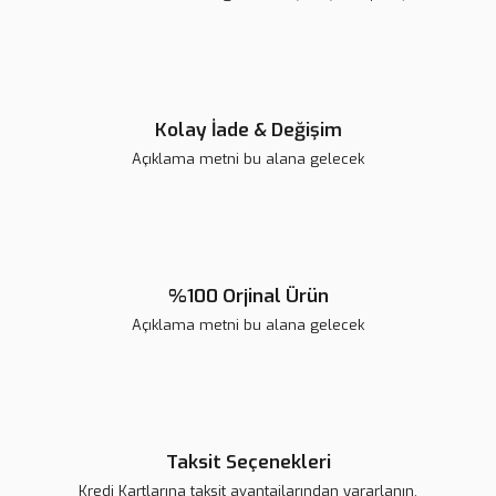
Ürün fiyatı diğer sitelerden daha pahalı.
Bu ürüne benzer farklı alternatifler olmalı.
Kolay İade & Değişim
Açıklama metni bu alana gelecek
Gönder
%100 Orjinal Ürün
Açıklama metni bu alana gelecek
Taksit Seçenekleri
Kredi Kartlarına taksit avantajlarından yararlanın.