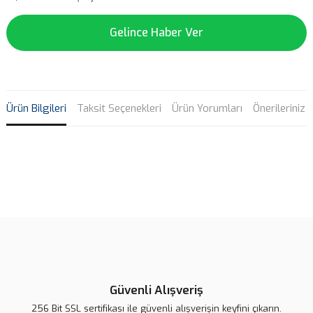
Gelince Haber Ver
Ürün Bilgileri
Taksit Seçenekleri
Ürün Yorumları
Önerileriniz
Bu ürünün fiyat bilgisi, resim, ürün açıklamalarında ve diğer
konularda yetersiz gördüğünüz noktaları öneri formunu kullanarak
Bu ürüne ilk yorumu siz yapın!
tarafımıza iletebilirsiniz.
Görüş ve önerileriniz için teşekkür ederiz.
Yorum Yaz
Ürün resmi kalitesiz, bozuk veya görüntülenemiyor.
Ürün açıklamasında eksik bilgiler bulunuyor.
Güvenli Alışveriş
Ürün bilgilerinde hatalar bulunuyor.
256 Bit SSL sertifikası ile güvenli alışverişin keyfini çıkarın.