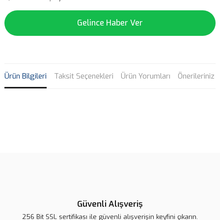
Gelince Haber Ver
Ürün Bilgileri
Taksit Seçenekleri
Ürün Yorumları
Önerileriniz
Bu ürünün fiyat bilgisi, resim, ürün açıklamalarında ve diğer
konularda yetersiz gördüğünüz noktaları öneri formunu kullanarak
Bu ürüne ilk yorumu siz yapın!
tarafımıza iletebilirsiniz.
Görüş ve önerileriniz için teşekkür ederiz.
Yorum Yaz
Ürün resmi kalitesiz, bozuk veya görüntülenemiyor.
Ürün açıklamasında eksik bilgiler bulunuyor.
Güvenli Alışveriş
Ürün bilgilerinde hatalar bulunuyor.
256 Bit SSL sertifikası ile güvenli alışverişin keyfini çıkarın.