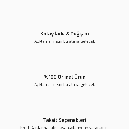
Ürün fiyatı diğer sitelerden daha pahalı.
Bu ürüne benzer farklı alternatifler olmalı.
Kolay İade & Değişim
Açıklama metni bu alana gelecek
Gönder
%100 Orjinal Ürün
Açıklama metni bu alana gelecek
Taksit Seçenekleri
Kredi Kartlarına taksit avantajlarından yararlanın.