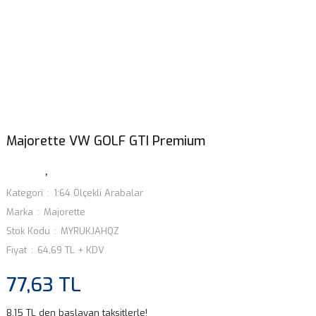
Majorette VW GOLF GTI Premium
Kategori
1:64 Ölçekli Arabalar
Marka
Majorette
Stok Kodu
MYRUKJAHQZ
Fiyat
64,69 TL + KDV
77,63 TL
8,15 TL den başlayan taksitlerle!