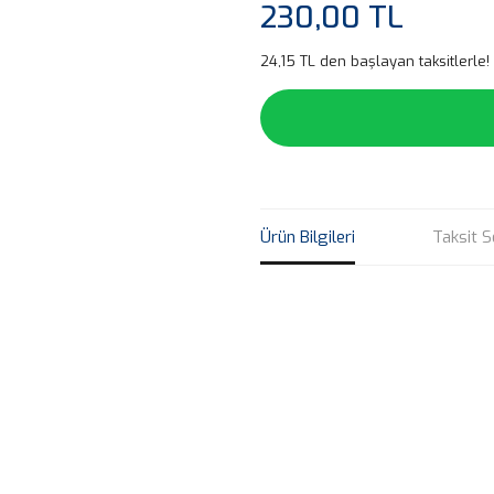
230,00 TL
24,15 TL den başlayan taksitlerle!
Ürün Bilgileri
Taksit S
Bu ürünün fiyat bilgisi, resim, ü
noktaları öneri formunu kullanarak 
B
Görüş ve önerileriniz için teşekkür
Ürün resmi kalitesiz, bozuk veya
Ürün açıklamasında eksik bilgile