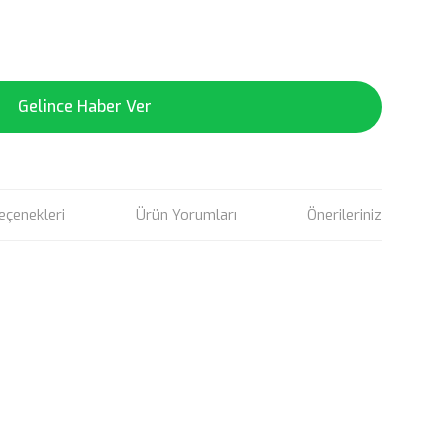
Gelince Haber Ver
eçenekleri
Ürün Yorumları
Önerileriniz
rün açıklamalarında ve diğer konularda yetersiz gördüğünüz
tarafımıza iletebilirsiniz.
u ürüne ilk yorumu siz yapın!
 ederiz.
 görüntülenemiyor.
Yorum Yaz
r bulunuyor.