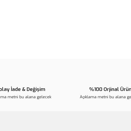
Ürün bilgilerinde hatalar bulunuy
Ürün fiyatı diğer sitelerden daha 
Bu ürüne benzer farklı alternatifl
olay İade & Değişim
%100 Orjinal Ürü
ama metni bu alana gelecek
Açıklama metni bu alana g