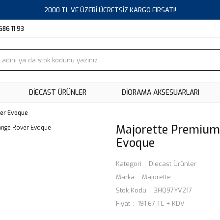
2000 TL VE ÜZERİ ÜCRETSİZ KARGO FIRSATI!
686 11 93
DIECAST ÜRÜNLER
DİORAMA AKSESUARLARI
er Evoque
Majorette Premium
Evoque
Kategori
Diecast Ürünler
Marka
Majorette
Stok Kodu
3HQ97YV217
Fiyat
191,67 TL + KDV