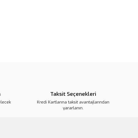
or.
pahalı.
er olmalı.
Gönder
n
Taksit Seçenekleri
elecek
Kredi Kartlarına taksit avantajlarından
yararlanın.