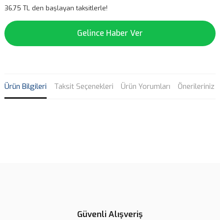
36,75 TL den başlayan taksitlerle!
Gelince Haber Ver
Ürün Bilgileri
Taksit Seçenekleri
Ürün Yorumları
Önerileriniz
Bu ürünün fiyat bilgisi, resim, ürün açıklamalarında ve diğer
konularda yetersiz gördüğünüz noktaları öneri formunu kullanarak
Bu ürüne ilk yorumu siz yapın!
tarafımıza iletebilirsiniz.
Görüş ve önerileriniz için teşekkür ederiz.
Yorum Yaz
Ürün resmi kalitesiz, bozuk veya görüntülenemiyor.
Ürün açıklamasında eksik bilgiler bulunuyor.
Güvenli Alışveriş