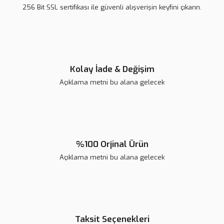
Ürün bilgilerinde hatalar bulunuyor.
256 Bit SSL sertifikası ile güvenli alışverişin keyfini çıkarın.
Ürün fiyatı diğer sitelerden daha pahalı.
Bu ürüne benzer farklı alternatifler olmalı.
Kolay İade & Değişim
Açıklama metni bu alana gelecek
Gönder
%100 Orjinal Ürün
Açıklama metni bu alana gelecek
Taksit Seçenekleri