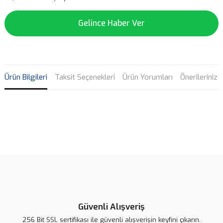
Gelince Haber Ver
Ürün Bilgileri
Taksit Seçenekleri
Ürün Yorumları
Önerileriniz
Bu ürünün fiyat bilgisi, resim, ürün açıklamalarında ve diğer
konularda yetersiz gördüğünüz noktaları öneri formunu kullanarak
Bu ürüne ilk yorumu siz yapın!
tarafımıza iletebilirsiniz.
Görüş ve önerileriniz için teşekkür ederiz.
Yorum Yaz
Ürün resmi kalitesiz, bozuk veya görüntülenemiyor.
Ürün açıklamasında eksik bilgiler bulunuyor.
Güvenli Alışveriş
Ürün bilgilerinde hatalar bulunuyor.
256 Bit SSL sertifikası ile güvenli alışverişin keyfini çıkarın.