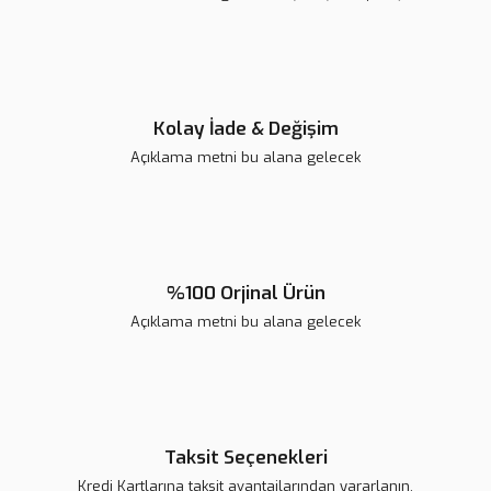
Ürün fiyatı diğer sitelerden daha pahalı.
Bu ürüne benzer farklı alternatifler olmalı.
Kolay İade & Değişim
Açıklama metni bu alana gelecek
Gönder
%100 Orjinal Ürün
Açıklama metni bu alana gelecek
Taksit Seçenekleri
Kredi Kartlarına taksit avantajlarından yararlanın.