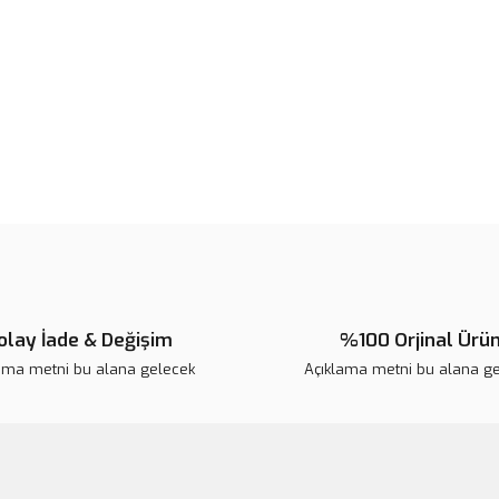
Ürün fiyatı diğer sitelerden daha 
Bu ürüne benzer farklı alternatifl
olay İade & Değişim
%100 Orjinal Ürü
ama metni bu alana gelecek
Açıklama metni bu alana g