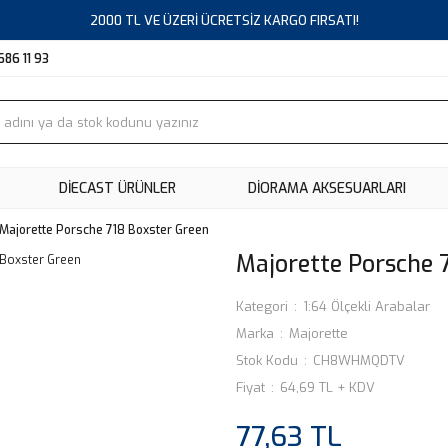
2000 TL VE ÜZERİ ÜCRETSİZ KARGO FIRSATI!
686 11 93
DIECAST ÜRÜNLER
DİORAMA AKSESUARLARI
Majorette Porsche 718 Boxster Green
Majorette Porsche 
Kategori
1:64 Ölçekli Arabalar
Marka
Majorette
Stok Kodu
CH8WHMQDTV
Fiyat
64,69 TL + KDV
77,63 TL