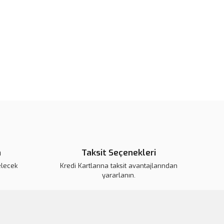
pahalı.
er olmalı.
Gönder
n
Taksit Seçenekleri
elecek
Kredi Kartlarına taksit avantajlarından
yararlanın.