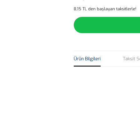
8,15 TL den başlayan taksitlerle!
Ürün Bilgileri
Taksit S
Bu ürünün fiyat bilgisi, resim, ü
noktaları öneri formunu kullanarak 
B
Görüş ve önerileriniz için teşekkür
Ürün resmi kalitesiz, bozuk veya
Ürün açıklamasında eksik bilgile
Ürün bilgilerinde hatalar bulunuy