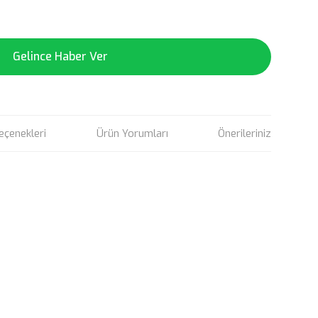
Gelince Haber Ver
eçenekleri
Ürün Yorumları
Önerileriniz
rün açıklamalarında ve diğer konularda yetersiz gördüğünüz
tarafımıza iletebilirsiniz.
u ürüne ilk yorumu siz yapın!
 ederiz.
 görüntülenemiyor.
Yorum Yaz
r bulunuyor.
or.