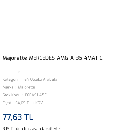
Majorette-MERCEDES-AMG-A-35-4MATIC
Kategori
1:64 Ölçekli Arabalar
Marka
Majorette
Stok Kodu
F6EAS1J45C
Fiyat
64,69 TL + KDV
77,63 TL
8,15 TL den başlayan taksitlerle!