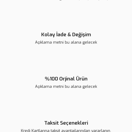
Ürün fiyatı diğer sitelerden daha pahalı.
Bu ürüne benzer farklı alternatifler olmalı.
Kolay İade & Değişim
Açıklama metni bu alana gelecek
Gönder
%100 Orjinal Ürün
Açıklama metni bu alana gelecek
Taksit Seçenekleri
Kredi Kartlarına taksit avantajlarından yararlanın.