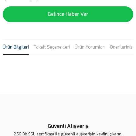
Gelince Haber Ver
Ürün Bilgileri
Taksit Seçenekleri
Ürün Yorumları
Önerileriniz
Bu ürünün fiyat bilgisi, resim, ürün açıklamalarında ve diğer
konularda yetersiz gördüğünüz noktaları öneri formunu kullanarak
Bu ürüne ilk yorumu siz yapın!
tarafımıza iletebilirsiniz.
Görüş ve önerileriniz için teşekkür ederiz.
Yorum Yaz
Ürün resmi kalitesiz, bozuk veya görüntülenemiyor.
Ürün açıklamasında eksik bilgiler bulunuyor.
Güvenli Alışveriş
Ürün bilgilerinde hatalar bulunuyor.
256 Bit SSL sertifikası ile güvenli alışverişin keyfini çıkarın.