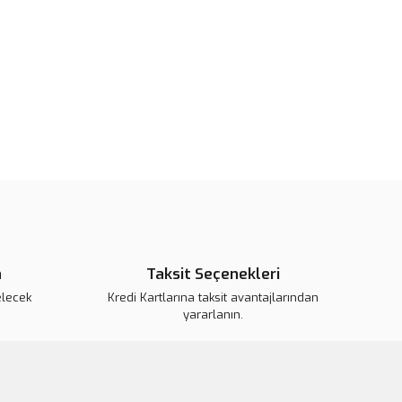
pahalı.
er olmalı.
Gönder
n
Taksit Seçenekleri
elecek
Kredi Kartlarına taksit avantajlarından
yararlanın.