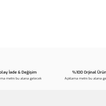
Ürün fiyatı diğer sitelerden daha 
Bu ürüne benzer farklı alternatifl
olay İade & Değişim
%100 Orjinal Ürü
ama metni bu alana gelecek
Açıklama metni bu alana g