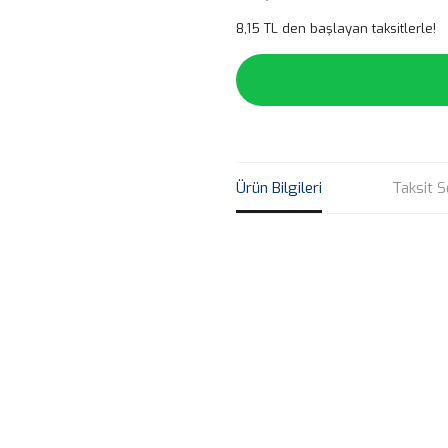
8,15 TL den başlayan taksitlerle!
Ürün Bilgileri
Taksit S
Bu ürünün fiyat bilgisi, resim, ü
noktaları öneri formunu kullanarak 
B
Görüş ve önerileriniz için teşekkür
Ürün resmi kalitesiz, bozuk veya
Ürün açıklamasında eksik bilgile
Ürün bilgilerinde hatalar bulunuy