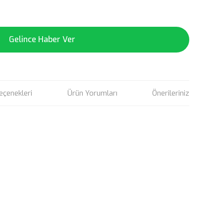
Gelince Haber Ver
eçenekleri
Ürün Yorumları
Önerileriniz
rün açıklamalarında ve diğer konularda yetersiz gördüğünüz
tarafımıza iletebilirsiniz.
u ürüne ilk yorumu siz yapın!
 ederiz.
 görüntülenemiyor.
Yorum Yaz
r bulunuyor.
or.