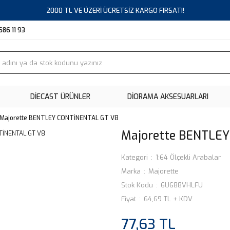
2000 TL VE ÜZERİ ÜCRETSİZ KARGO FIRSATI!
686 11 93
DIECAST ÜRÜNLER
DİORAMA AKSESUARLARI
Majorette BENTLEY CONTİNENTAL GT V8
Majorette BENTLE
Kategori
1:64 Ölçekli Arabalar
Marka
Majorette
Stok Kodu
6U688VHLFU
Fiyat
64,69 TL + KDV
77,63 TL