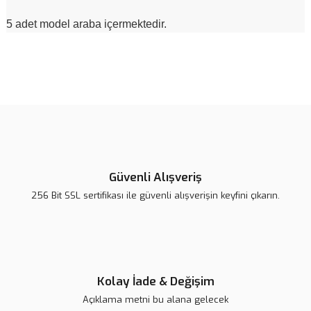
5 adet model araba içermektedir.
Bu ürünün fiyat bilgisi, resim, ürün açıklamalarında ve diğer
konularda yetersiz gördüğünüz noktaları öneri formunu kullanarak
Bu ürüne ilk yorumu siz yapın!
tarafımıza iletebilirsiniz.
Görüş ve önerileriniz için teşekkür ederiz.
Yorum Yaz
Ürün resmi kalitesiz, bozuk veya görüntülenemiyor.
Ürün açıklamasında eksik bilgiler bulunuyor.
Güvenli Alışveriş
Ürün bilgilerinde hatalar bulunuyor.
256 Bit SSL sertifikası ile güvenli alışverişin keyfini çıkarın.
Ürün fiyatı diğer sitelerden daha pahalı.
Bu ürüne benzer farklı alternatifler olmalı.
Kolay İade & Değişim
Açıklama metni bu alana gelecek