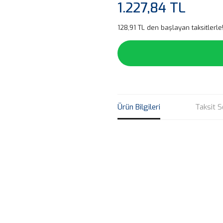
1.227,84 TL
128,91 TL den başlayan taksitlerle
Ürün Bilgileri
Taksit S
Bu ürünün fiyat bilgisi, resim, ü
noktaları öneri formunu kullanarak 
B
Görüş ve önerileriniz için teşekkür
Ürün resmi kalitesiz, bozuk veya
Ürün açıklamasında eksik bilgile