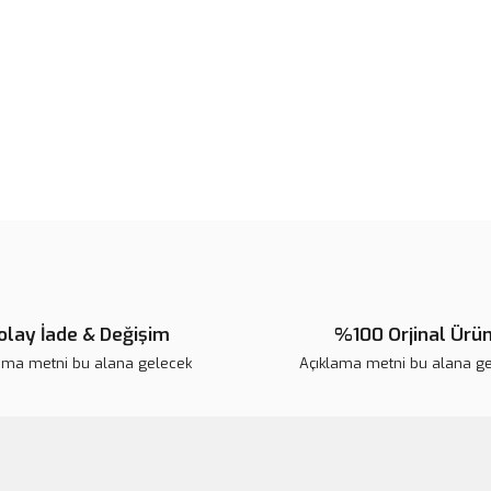
Ürün bilgilerinde hatalar bulunuy
Ürün fiyatı diğer sitelerden daha 
Bu ürüne benzer farklı alternatifl
olay İade & Değişim
%100 Orjinal Ürü
ama metni bu alana gelecek
Açıklama metni bu alana g