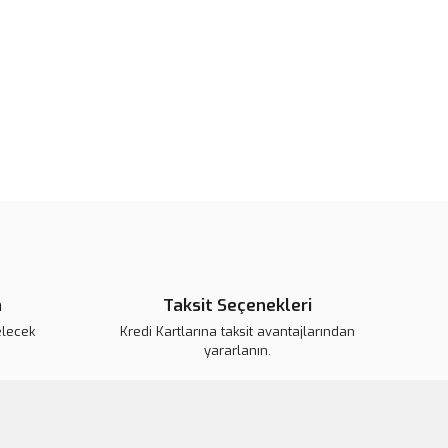
or.
pahalı.
er olmalı.
Gönder
n
Taksit Seçenekleri
elecek
Kredi Kartlarına taksit avantajlarından
yararlanın.