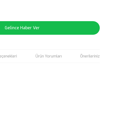
!
Gelince Haber Ver
eçenekleri
Ürün Yorumları
Önerileriniz
rün açıklamalarında ve diğer konularda yetersiz gördüğünüz
tarafımıza iletebilirsiniz.
u ürüne ilk yorumu siz yapın!
 ederiz.
 görüntülenemiyor.
Yorum Yaz
r bulunuyor.