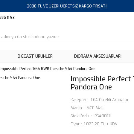
2000 TL VE ÜZERİ ÜCRETSİZ KARGO FIRSATI!
686 11 93
DIECAST ÜRÜNLER
DİORAMA AKSESUARLARI
Impossible Perfect 1/64 RWB Porsche 964 Pandora One
Impossible Perfect
Pandora One
Kategori
1:64 Ölçekli Arabalar
Marka
MCE Mall
Stok Kodu
IP640011J
Fiyat
1.023,20 TL + KDV