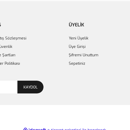
Ş
ÜYELİK
tış Sözleşmesi
Yeni Üyelik
Güvenlik
Üye Girişi
e Şartları
Şifremi Unuttum
er Politikası
Sepetiniz
KAYDOL