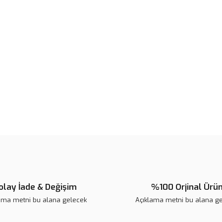
Bu ürünün fiyat bilgisi, resim, ü
noktaları öneri formunu kullanarak 
B
Görüş ve önerileriniz için teşekkür
Ürün resmi kalitesiz, bozuk veya
Ürün açıklamasında eksik bilgile
Ürün bilgilerinde hatalar bulunuy
Ürün fiyatı diğer sitelerden daha 
Bu ürüne benzer farklı alternatifl
olay İade & Değişim
%100 Orjinal Ürü
ama metni bu alana gelecek
Açıklama metni bu alana g