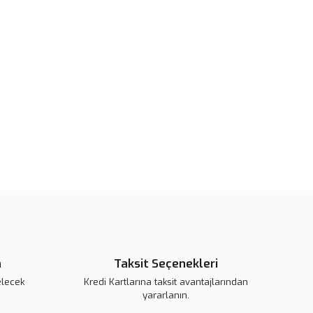
rün açıklamalarında ve diğer konularda yetersiz gördüğünüz
tarafımıza iletebilirsiniz.
u ürüne ilk yorumu siz yapın!
 ederiz.
 görüntülenemiyor.
Yorum Yaz
r bulunuyor.
or.
pahalı.
er olmalı.
Gönder
n
Taksit Seçenekleri
elecek
Kredi Kartlarına taksit avantajlarından
yararlanın.