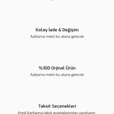
Ürün fiyatı diğer sitelerden daha pahalı.
Bu ürüne benzer farklı alternatifler olmalı.
Kolay İade & Değişim
Açıklama metni bu alana gelecek
Gönder
%100 Orjinal Ürün
Açıklama metni bu alana gelecek
Taksit Seçenekleri
Kredi Kartlarına taksit avantajlarından yararlanın.