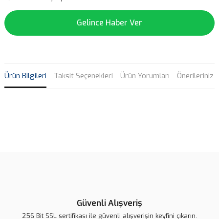
Gelince Haber Ver
Ürün Bilgileri
Taksit Seçenekleri
Ürün Yorumları
Önerileriniz
Bu ürünün fiyat bilgisi, resim, ürün açıklamalarında ve diğer
konularda yetersiz gördüğünüz noktaları öneri formunu kullanarak
Bu ürüne ilk yorumu siz yapın!
tarafımıza iletebilirsiniz.
Görüş ve önerileriniz için teşekkür ederiz.
Yorum Yaz
Ürün resmi kalitesiz, bozuk veya görüntülenemiyor.
Ürün açıklamasında eksik bilgiler bulunuyor.
Güvenli Alışveriş
Ürün bilgilerinde hatalar bulunuyor.
256 Bit SSL sertifikası ile güvenli alışverişin keyfini çıkarın.