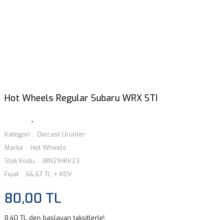
Hot Wheels Regular Subaru WRX STI
Kategori
Diecast Ürünler
Marka
Hot Wheels
Stok Kodu
JRN21HKK23
Fiyat
66,67 TL + KDV
80,00 TL
8,40 TL den başlayan taksitlerle!