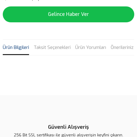
Gelince Haber Ver
Ürün Bilgileri
Taksit Seçenekleri
Ürün Yorumları
Önerileriniz
Bu ürünün fiyat bilgisi, resim, ürün açıklamalarında ve diğer
konularda yetersiz gördüğünüz noktaları öneri formunu kullanarak
Bu ürüne ilk yorumu siz yapın!
tarafımıza iletebilirsiniz.
Görüş ve önerileriniz için teşekkür ederiz.
Yorum Yaz
Ürün resmi kalitesiz, bozuk veya görüntülenemiyor.
Ürün açıklamasında eksik bilgiler bulunuyor.
Güvenli Alışveriş
Ürün bilgilerinde hatalar bulunuyor.
256 Bit SSL sertifikası ile güvenli alışverişin keyfini çıkarın.