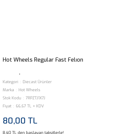
Hot Wheels Regular Fast Felıon
Kategori
Diecast Ürünler
Marka
Hot Wheels
Stok Kodu
7RPZTJ1X7J
Fiyat
66,67 TL + KDV
80,00 TL
8,40 TL den başlayan taksitlerle!