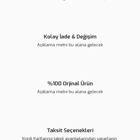
Ürün fiyatı diğer sitelerden daha pahalı.
Bu ürüne benzer farklı alternatifler olmalı.
Kolay İade & Değişim
Açıklama metni bu alana gelecek
Gönder
%100 Orjinal Ürün
Açıklama metni bu alana gelecek
Taksit Seçenekleri
Kredi Kartlarına taksit avantajlarından yararlanın.