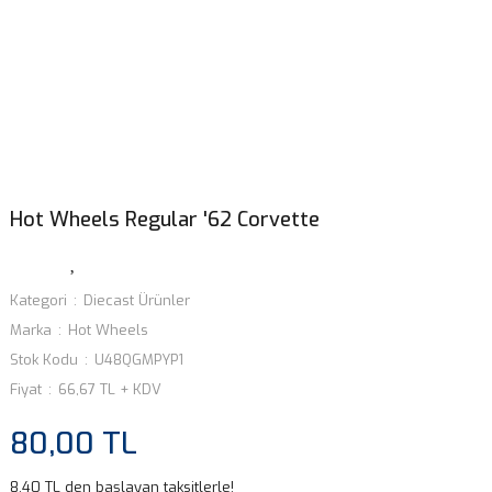
Hot Wheels Regular '62 Corvette
Kategori
Diecast Ürünler
Marka
Hot Wheels
Stok Kodu
U48QGMPYP1
Fiyat
66,67 TL + KDV
80,00 TL
8,40 TL den başlayan taksitlerle!