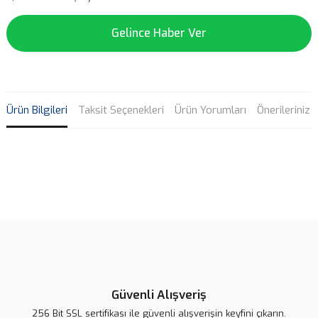
Gelince Haber Ver
Ürün Bilgileri
Taksit Seçenekleri
Ürün Yorumları
Önerileriniz
Bu ürünün fiyat bilgisi, resim, ürün açıklamalarında ve diğer
konularda yetersiz gördüğünüz noktaları öneri formunu kullanarak
Bu ürüne ilk yorumu siz yapın!
tarafımıza iletebilirsiniz.
Görüş ve önerileriniz için teşekkür ederiz.
Yorum Yaz
Ürün resmi kalitesiz, bozuk veya görüntülenemiyor.
Ürün açıklamasında eksik bilgiler bulunuyor.
Güvenli Alışveriş
Ürün bilgilerinde hatalar bulunuyor.
256 Bit SSL sertifikası ile güvenli alışverişin keyfini çıkarın.