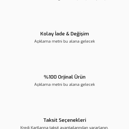
Ürün fiyatı diğer sitelerden daha pahalı.
Bu ürüne benzer farklı alternatifler olmalı.
Kolay İade & Değişim
Açıklama metni bu alana gelecek
Gönder
%100 Orjinal Ürün
Açıklama metni bu alana gelecek
Taksit Seçenekleri
Kredi Kartlarına taksit avantajlarından yararlanın.