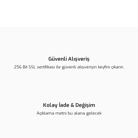
Bu ürünün fiyat bilgisi, resim, ürün açıklamalarında ve diğer
konularda yetersiz gördüğünüz noktaları öneri formunu kullanarak
Bu ürüne ilk yorumu siz yapın!
tarafımıza iletebilirsiniz.
Görüş ve önerileriniz için teşekkür ederiz.
Yorum Yaz
Ürün resmi kalitesiz, bozuk veya görüntülenemiyor.
Ürün açıklamasında eksik bilgiler bulunuyor.
Güvenli Alışveriş
Ürün bilgilerinde hatalar bulunuyor.
256 Bit SSL sertifikası ile güvenli alışverişin keyfini çıkarın.
Ürün fiyatı diğer sitelerden daha pahalı.
Bu ürüne benzer farklı alternatifler olmalı.
Kolay İade & Değişim
Açıklama metni bu alana gelecek
Gönder