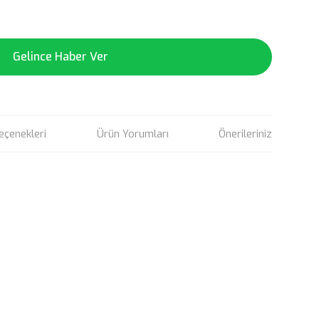
Gelince Haber Ver
eçenekleri
Ürün Yorumları
Önerileriniz
rün açıklamalarında ve diğer konularda yetersiz gördüğünüz
tarafımıza iletebilirsiniz.
u ürüne ilk yorumu siz yapın!
 ederiz.
 görüntülenemiyor.
Yorum Yaz
r bulunuyor.
or.