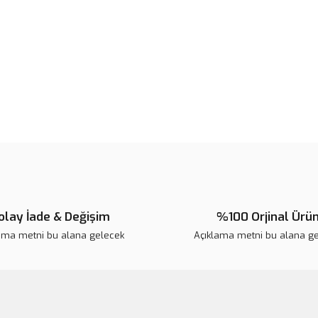
Ürün fiyatı diğer sitelerden daha 
Bu ürüne benzer farklı alternatifl
olay İade & Değişim
%100 Orjinal Ürü
ama metni bu alana gelecek
Açıklama metni bu alana g