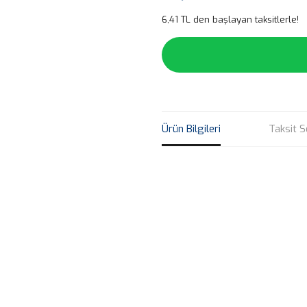
6,41 TL den başlayan taksitlerle!
Ürün Bilgileri
Taksit S
Bu ürünün fiyat bilgisi, resim, ü
noktaları öneri formunu kullanarak 
B
Görüş ve önerileriniz için teşekkür
Ürün resmi kalitesiz, bozuk veya
Ürün açıklamasında eksik bilgile
Ürün bilgilerinde hatalar bulunuy