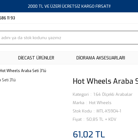
2000 TL VE ÜZERİ ÜCRETSİZ KARGO FIRSATI!
686 11 93
DIECAST ÜRÜNLER
DİORAMA AKSESUARLARI
Hot Wheels Araba Seti 3'lü
Hot Wheels Araba Se
Kategori
1:64 Ölçekli Arabalar
Marka
Hot Wheels
Stok Kodu
MTL-K5904-1
Fiyat
50,85 TL + KDV
61,02 TL