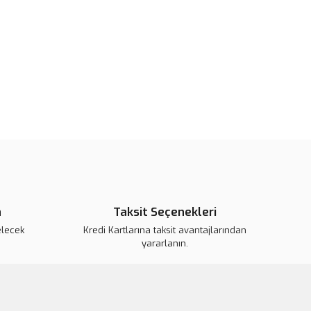
pahalı.
er olmalı.
Gönder
n
Taksit Seçenekleri
elecek
Kredi Kartlarına taksit avantajlarından
yararlanın.