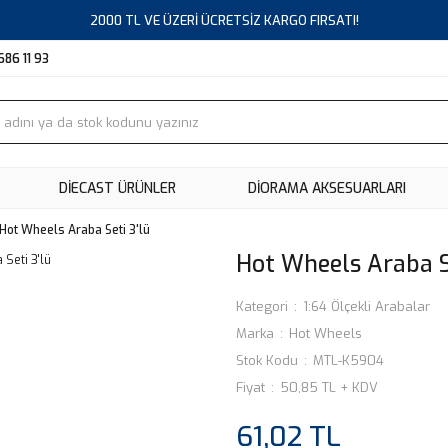
2000 TL VE ÜZERİ ÜCRETSİZ KARGO FIRSATI!
686 11 93
DIECAST ÜRÜNLER
DİORAMA AKSESUARLARI
Hot Wheels Araba Seti 3'lü
Hot Wheels Araba Se
Kategori
1:64 Ölçekli Arabalar
Marka
Hot Wheels
Stok Kodu
MTL-K5904
Fiyat
50,85 TL + KDV
61,02 TL