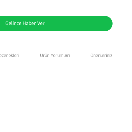
Gelince Haber Ver
eçenekleri
Ürün Yorumları
Önerileriniz
rün açıklamalarında ve diğer konularda yetersiz gördüğünüz
tarafımıza iletebilirsiniz.
u ürüne ilk yorumu siz yapın!
 ederiz.
 görüntülenemiyor.
Yorum Yaz
r bulunuyor.
or.