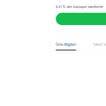
6,41 TL den başlayan taksitlerle!
Ürün Bilgileri
Taksit S
Bu ürünün fiyat bilgisi, resim, ü
noktaları öneri formunu kullanarak 
B
Görüş ve önerileriniz için teşekkür
Ürün resmi kalitesiz, bozuk veya
Ürün açıklamasında eksik bilgile
Ürün bilgilerinde hatalar bulunuy