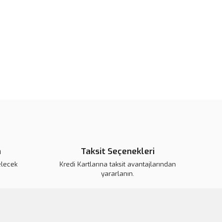
pahalı.
er olmalı.
Gönder
n
Taksit Seçenekleri
elecek
Kredi Kartlarına taksit avantajlarından
yararlanın.