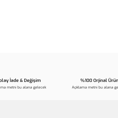
Ürün fiyatı diğer sitelerden daha 
Bu ürüne benzer farklı alternatifl
olay İade & Değişim
%100 Orjinal Ürü
ama metni bu alana gelecek
Açıklama metni bu alana g