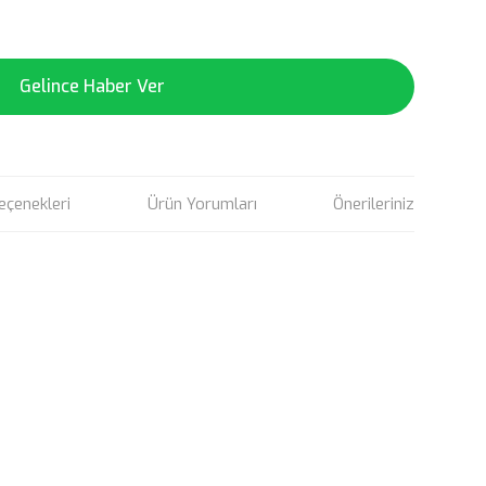
Gelince Haber Ver
eçenekleri
Ürün Yorumları
Önerileriniz
rün açıklamalarında ve diğer konularda yetersiz gördüğünüz
tarafımıza iletebilirsiniz.
u ürüne ilk yorumu siz yapın!
 ederiz.
 görüntülenemiyor.
Yorum Yaz
r bulunuyor.
or.