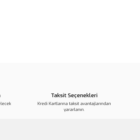
pahalı.
er olmalı.
Gönder
n
Taksit Seçenekleri
elecek
Kredi Kartlarına taksit avantajlarından
yararlanın.