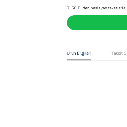
31,50 TL den başlayan taksitlerle!
Ürün Bilgileri
Taksit S
Bu ürünün fiyat bilgisi, resim, ü
noktaları öneri formunu kullanarak 
B
Görüş ve önerileriniz için teşekkür
Ürün resmi kalitesiz, bozuk veya
Ürün açıklamasında eksik bilgile
Ürün bilgilerinde hatalar bulunuy