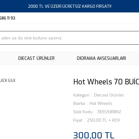
2000 TL VE ÜZERİ ÜCRETSİZ KARGO FIRSATI!
686 11 93
DIECAST ÜRÜNLER
DİORAMA AKSESUARLARI
Hot Wheels 70 BUİ
Kategori
Diecast Ürünler
Marka
Hot Wheels
Stok Kodu
7B5S9JRBNZ
Fiyat
250,00 TL + KDV
300,00 TL