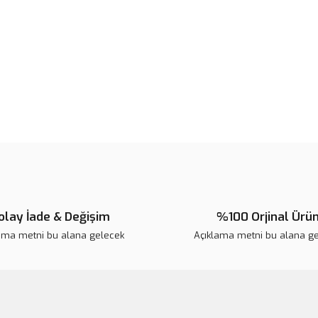
Ürün fiyatı diğer sitelerden daha 
Bu ürüne benzer farklı alternatifl
olay İade & Değişim
%100 Orjinal Ürü
ama metni bu alana gelecek
Açıklama metni bu alana g