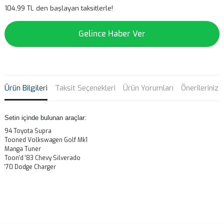
104,99 TL den başlayan taksitlerle!
Gelince Haber Ver
Ürün Bilgileri
Taksit Seçenekleri
Ürün Yorumları
Önerileriniz
Setin içinde bulunan araçlar:
94 Toyota Supra
Tooned Volkswagen Golf Mk1
Manga Tuner
Toon'd '83 Chevy Silverado
'70 Dodge Charger
Bu ürünün fiyat bilgisi, resim, ürün açıklamalarında ve diğer
konularda yetersiz gördüğünüz noktaları öneri formunu kullanarak
Bu ürüne ilk yorumu siz yapın!
tarafımıza iletebilirsiniz.