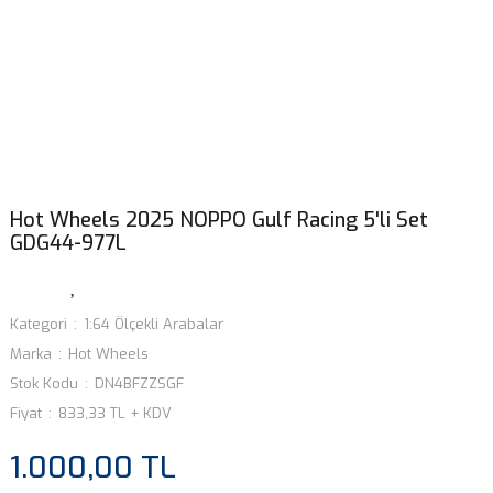
Hot Wheels 2025 NOPPO Gulf Racing 5'li Set
GDG44-977L
Kategori
1:64 Ölçekli Arabalar
Marka
Hot Wheels
Stok Kodu
DN4BFZZSGF
Fiyat
833,33 TL + KDV
1.000,00 TL