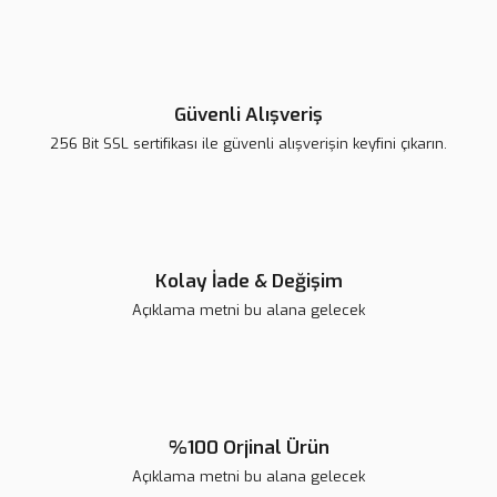
Görüş ve önerileriniz için teşekkür ederiz.
Yorum Yaz
Ürün resmi kalitesiz, bozuk veya görüntülenemiyor.
Ürün açıklamasında eksik bilgiler bulunuyor.
Güvenli Alışveriş
Ürün bilgilerinde hatalar bulunuyor.
256 Bit SSL sertifikası ile güvenli alışverişin keyfini çıkarın.
Ürün fiyatı diğer sitelerden daha pahalı.
Bu ürüne benzer farklı alternatifler olmalı.
Kolay İade & Değişim
Açıklama metni bu alana gelecek
Gönder
%100 Orjinal Ürün
Açıklama metni bu alana gelecek