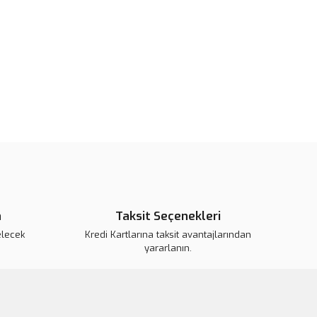
r bulunuyor.
or.
pahalı.
er olmalı.
Gönder
n
Taksit Seçenekleri
elecek
Kredi Kartlarına taksit avantajlarından
yararlanın.