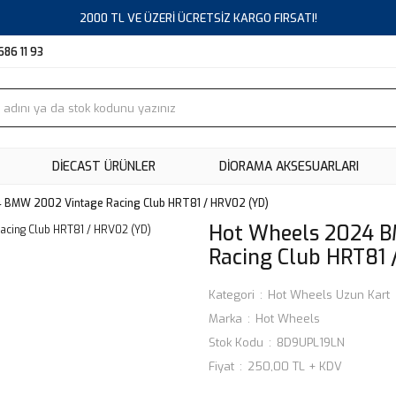
2000 TL VE ÜZERİ ÜCRETSİZ KARGO FIRSATI!
686 11 93
DIECAST ÜRÜNLER
DİORAMA AKSESUARLARI
 BMW 2002 Vintage Racing Club HRT81 / HRV02 (YD)
Hot Wheels 2024 
Racing Club HRT81 
Kategori
Hot Wheels Uzun Kart
Marka
Hot Wheels
Stok Kodu
8D9UPL19LN
Fiyat
250,00 TL + KDV