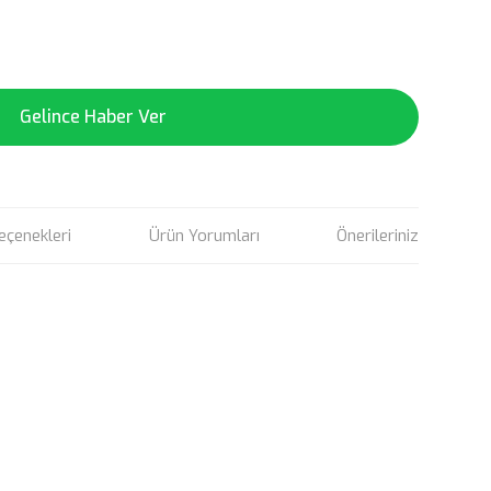
Gelince Haber Ver
eçenekleri
Ürün Yorumları
Önerileriniz
rün açıklamalarında ve diğer konularda yetersiz gördüğünüz
tarafımıza iletebilirsiniz.
u ürüne ilk yorumu siz yapın!
 ederiz.
 görüntülenemiyor.
Yorum Yaz