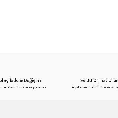
Ürün açıklamasında eksik bilgile
Ürün bilgilerinde hatalar bulunuy
Ürün fiyatı diğer sitelerden daha 
Bu ürüne benzer farklı alternatifl
olay İade & Değişim
%100 Orjinal Ürü
ama metni bu alana gelecek
Açıklama metni bu alana g