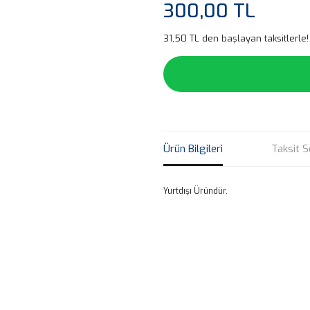
300,00 TL
31,50 TL den başlayan taksitlerle!
Ürün Bilgileri
Taksit S
Yurtdışı Üründür.
Bu ürünün fiyat bilgisi, resim, ü
noktaları öneri formunu kullanarak 
B
Görüş ve önerileriniz için teşekkür
Ürün resmi kalitesiz, bozuk veya