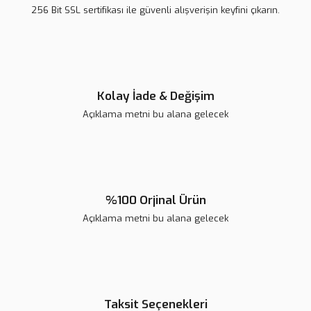
Ürün bilgilerinde hatalar bulunuyor.
256 Bit SSL sertifikası ile güvenli alışverişin keyfini çıkarın.
Ürün fiyatı diğer sitelerden daha pahalı.
Bu ürüne benzer farklı alternatifler olmalı.
Kolay İade & Değişim
Açıklama metni bu alana gelecek
Gönder
%100 Orjinal Ürün
Açıklama metni bu alana gelecek
Taksit Seçenekleri