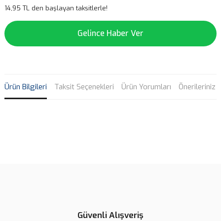
14,95 TL den başlayan taksitlerle!
Gelince Haber Ver
Ürün Bilgileri
Taksit Seçenekleri
Ürün Yorumları
Önerileriniz
Bu ürünün fiyat bilgisi, resim, ürün açıklamalarında ve diğer
konularda yetersiz gördüğünüz noktaları öneri formunu kullanarak
Bu ürüne ilk yorumu siz yapın!
tarafımıza iletebilirsiniz.
Görüş ve önerileriniz için teşekkür ederiz.
Yorum Yaz
Ürün resmi kalitesiz, bozuk veya görüntülenemiyor.
Ürün açıklamasında eksik bilgiler bulunuyor.
Güvenli Alışveriş