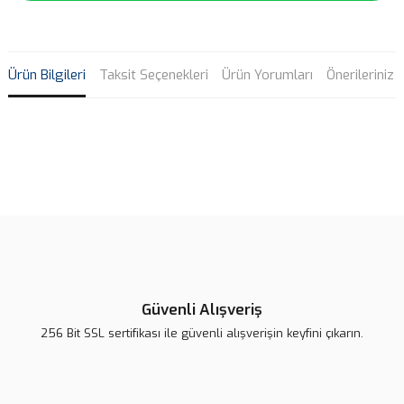
Ürün Bilgileri
Taksit Seçenekleri
Ürün Yorumları
Önerileriniz
Bu ürünün fiyat bilgisi, resim, ürün açıklamalarında ve diğer
konularda yetersiz gördüğünüz noktaları öneri formunu kullanarak
Bu ürüne ilk yorumu siz yapın!
tarafımıza iletebilirsiniz.
Görüş ve önerileriniz için teşekkür ederiz.
Yorum Yaz
Ürün resmi kalitesiz, bozuk veya görüntülenemiyor.
Ürün açıklamasında eksik bilgiler bulunuyor.
Güvenli Alışveriş
Ürün bilgilerinde hatalar bulunuyor.
256 Bit SSL sertifikası ile güvenli alışverişin keyfini çıkarın.
Ürün fiyatı diğer sitelerden daha pahalı.
Bu ürüne benzer farklı alternatifler olmalı.