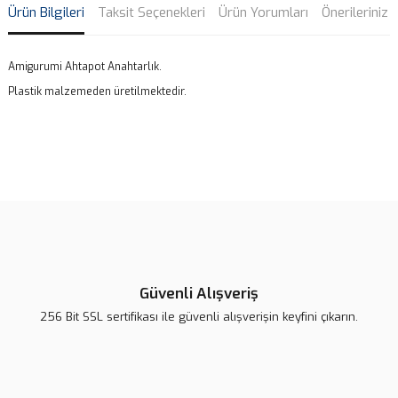
Ürün Bilgileri
Taksit Seçenekleri
Ürün Yorumları
Önerileriniz
Amigurumi Ahtapot Anahtarlık.
Plastik malzemeden üretilmektedir.
Bu ürünün fiyat bilgisi, resim, ürün açıklamalarında ve diğer
konularda yetersiz gördüğünüz noktaları öneri formunu kullanarak
Bu ürüne ilk yorumu siz yapın!
tarafımıza iletebilirsiniz.
Görüş ve önerileriniz için teşekkür ederiz.
Yorum Yaz
Ürün resmi kalitesiz, bozuk veya görüntülenemiyor.
Ürün açıklamasında eksik bilgiler bulunuyor.
Güvenli Alışveriş
Ürün bilgilerinde hatalar bulunuyor.
256 Bit SSL sertifikası ile güvenli alışverişin keyfini çıkarın.
Ürün fiyatı diğer sitelerden daha pahalı.
Bu ürüne benzer farklı alternatifler olmalı.