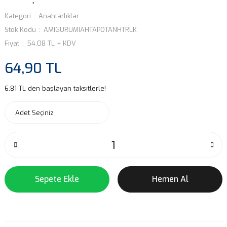
Kategori
Anahtarlıklar
Stok Kodu
AMIGURUMIAHTAPOTANHTRLK
Fiyat
54,08 TL + KDV
64,90 TL
6,81 TL den başlayan taksitlerle!
Sepete Ekle
Hemen Al