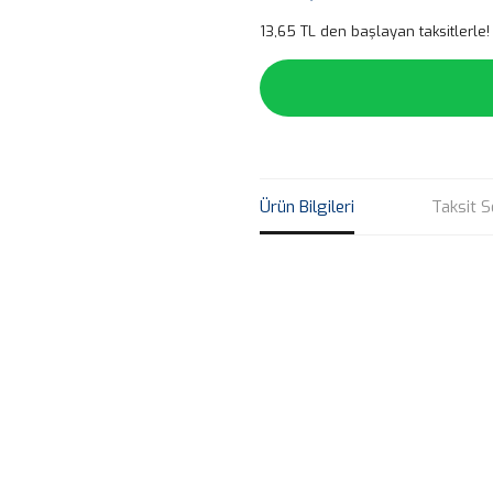
13,65 TL den başlayan taksitlerle!
Ürün Bilgileri
Taksit S
Bu ürünün fiyat bilgisi, resim, ü
noktaları öneri formunu kullanarak 
B
Görüş ve önerileriniz için teşekkür
Ürün resmi kalitesiz, bozuk veya
Ürün açıklamasında eksik bilgile
Ürün bilgilerinde hatalar bulunuy