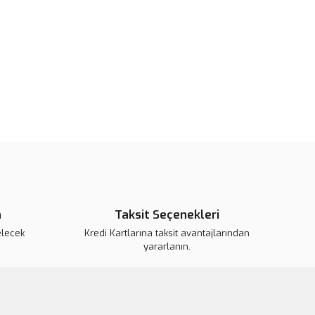
pahalı.
er olmalı.
Gönder
n
Taksit Seçenekleri
elecek
Kredi Kartlarına taksit avantajlarından
yararlanın.