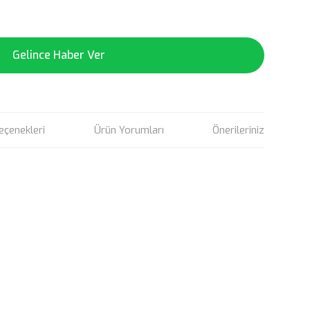
Gelince Haber Ver
eçenekleri
Ürün Yorumları
Önerileriniz
rün açıklamalarında ve diğer konularda yetersiz gördüğünüz
tarafımıza iletebilirsiniz.
u ürüne ilk yorumu siz yapın!
 ederiz.
 görüntülenemiyor.
Yorum Yaz
r bulunuyor.
or.