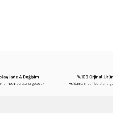
Ürün fiyatı diğer sitelerden daha 
Bu ürüne benzer farklı alternatifl
olay İade & Değişim
%100 Orjinal Ürü
ama metni bu alana gelecek
Açıklama metni bu alana g