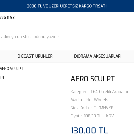
2000 TL VE ÜZERİ ÜCRETSİZ KARGO FIRSATI!
686 11 93
DIECAST ÜRÜNLER
DİORAMA AKSESUARLARI
AERO SCULPT
AERO SCULPT
Kategori
1:64 Ölçekli Arabalar
Marka
Hot Wheels
Stok Kodu
EJKMNVY8
Fiyat
108,33 TL + KDV
130,00 TL