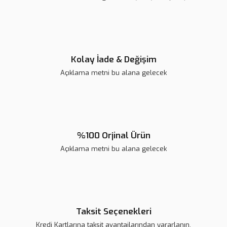
Ürün fiyatı diğer sitelerden daha pahalı.
Bu ürüne benzer farklı alternatifler olmalı.
Kolay İade & Değişim
Açıklama metni bu alana gelecek
Gönder
%100 Orjinal Ürün
Açıklama metni bu alana gelecek
Taksit Seçenekleri
Kredi Kartlarına taksit avantajlarından yararlanın.