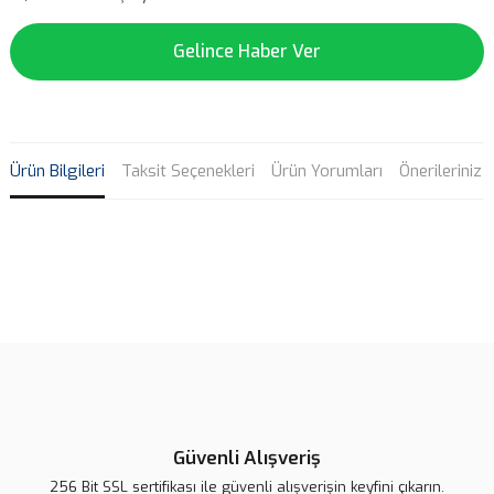
Gelince Haber Ver
Ürün Bilgileri
Taksit Seçenekleri
Ürün Yorumları
Önerileriniz
Bu ürünün fiyat bilgisi, resim, ürün açıklamalarında ve diğer
konularda yetersiz gördüğünüz noktaları öneri formunu kullanarak
Bu ürüne ilk yorumu siz yapın!
tarafımıza iletebilirsiniz.
Görüş ve önerileriniz için teşekkür ederiz.
Yorum Yaz
Ürün resmi kalitesiz, bozuk veya görüntülenemiyor.
Ürün açıklamasında eksik bilgiler bulunuyor.
Güvenli Alışveriş
Ürün bilgilerinde hatalar bulunuyor.
256 Bit SSL sertifikası ile güvenli alışverişin keyfini çıkarın.