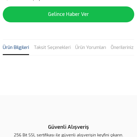
Gelince Haber Ver
Ürün Bilgileri
Taksit Seçenekleri
Ürün Yorumları
Önerileriniz
Bu ürünün fiyat bilgisi, resim, ürün açıklamalarında ve diğer
konularda yetersiz gördüğünüz noktaları öneri formunu kullanarak
Bu ürüne ilk yorumu siz yapın!
tarafımıza iletebilirsiniz.
Görüş ve önerileriniz için teşekkür ederiz.
Yorum Yaz
Ürün resmi kalitesiz, bozuk veya görüntülenemiyor.
Ürün açıklamasında eksik bilgiler bulunuyor.
Güvenli Alışveriş
Ürün bilgilerinde hatalar bulunuyor.
256 Bit SSL sertifikası ile güvenli alışverişin keyfini çıkarın.