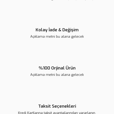
Ürün fiyatı diğer sitelerden daha pahalı.
Bu ürüne benzer farklı alternatifler olmalı.
Kolay İade & Değişim
Açıklama metni bu alana gelecek
Gönder
%100 Orjinal Ürün
Açıklama metni bu alana gelecek
Taksit Seçenekleri
Kredi Kartlarına taksit avantajlarından yararlanın.