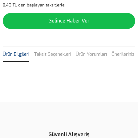
8,40 TL den başlayan taksitlerle!
Gelince Haber Ver
Ürün Bilgileri
Taksit Seçenekleri
Ürün Yorumları
Önerileriniz
Bu ürünün fiyat bilgisi, resim, ürün açıklamalarında ve diğer
konularda yetersiz gördüğünüz noktaları öneri formunu kullanarak
Bu ürüne ilk yorumu siz yapın!
tarafımıza iletebilirsiniz.
Görüş ve önerileriniz için teşekkür ederiz.
Yorum Yaz
Ürün resmi kalitesiz, bozuk veya görüntülenemiyor.
Ürün açıklamasında eksik bilgiler bulunuyor.
Güvenli Alışveriş