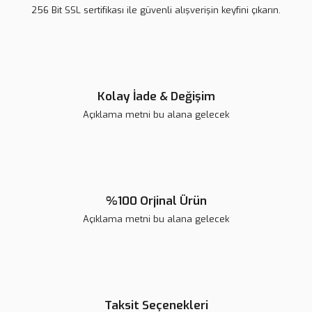
Ürün bilgilerinde hatalar bulunuyor.
256 Bit SSL sertifikası ile güvenli alışverişin keyfini çıkarın.
Ürün fiyatı diğer sitelerden daha pahalı.
Bu ürüne benzer farklı alternatifler olmalı.
Kolay İade & Değişim
Açıklama metni bu alana gelecek
Gönder
%100 Orjinal Ürün
Açıklama metni bu alana gelecek
Taksit Seçenekleri