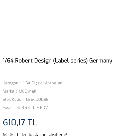
1/64 Robert Design (Label series) Germany
Kategori
1:64 Ölçekli Arabalar
Marka
MCE Mall
Stok Kodu
LB640008E
Fiyat
508,48 TL + KDV
610,17 TL
64,06 TL den başlayan taksitlerle!