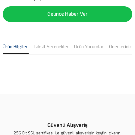
Gelince Haber Ver
Ürün Bilgileri
Taksit Seçenekleri
Ürün Yorumları
Önerileriniz
Bu ürünün fiyat bilgisi, resim, ürün açıklamalarında ve diğer
konularda yetersiz gördüğünüz noktaları öneri formunu kullanarak
Bu ürüne ilk yorumu siz yapın!
tarafımıza iletebilirsiniz.
Görüş ve önerileriniz için teşekkür ederiz.
Yorum Yaz
Ürün resmi kalitesiz, bozuk veya görüntülenemiyor.
Ürün açıklamasında eksik bilgiler bulunuyor.
Güvenli Alışveriş
Ürün bilgilerinde hatalar bulunuyor.
256 Bit SSL sertifikası ile güvenli alışverişin keyfini çıkarın.