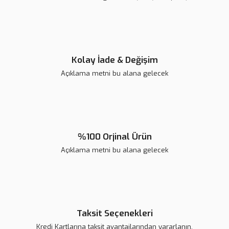
Ürün fiyatı diğer sitelerden daha pahalı.
Bu ürüne benzer farklı alternatifler olmalı.
Kolay İade & Değişim
Açıklama metni bu alana gelecek
Gönder
%100 Orjinal Ürün
Açıklama metni bu alana gelecek
Taksit Seçenekleri
Kredi Kartlarına taksit avantajlarından yararlanın.