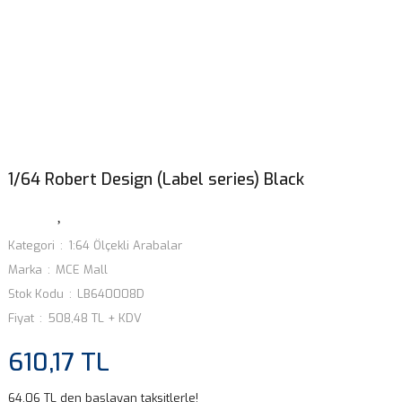
1/64 Robert Design (Label series) Black
Kategori
1:64 Ölçekli Arabalar
Marka
MCE Mall
Stok Kodu
LB640008D
Fiyat
508,48 TL + KDV
610,17 TL
64,06 TL den başlayan taksitlerle!