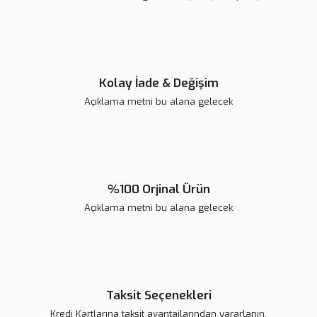
Ürün fiyatı diğer sitelerden daha pahalı.
Bu ürüne benzer farklı alternatifler olmalı.
Kolay İade & Değişim
Açıklama metni bu alana gelecek
Gönder
%100 Orjinal Ürün
Açıklama metni bu alana gelecek
Taksit Seçenekleri
Kredi Kartlarına taksit avantajlarından yararlanın.