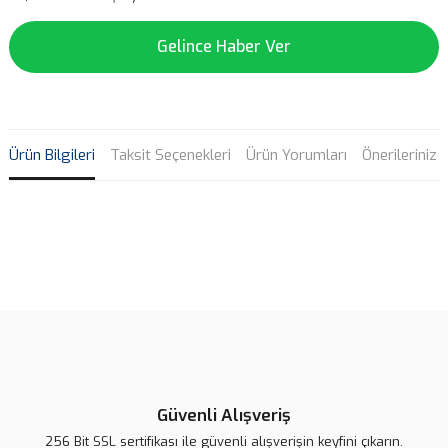
Gelince Haber Ver
Ürün Bilgileri
Taksit Seçenekleri
Ürün Yorumları
Önerileriniz
Bu ürünün fiyat bilgisi, resim, ürün açıklamalarında ve diğer
konularda yetersiz gördüğünüz noktaları öneri formunu kullanarak
Bu ürüne ilk yorumu siz yapın!
tarafımıza iletebilirsiniz.
Görüş ve önerileriniz için teşekkür ederiz.
Yorum Yaz
Ürün resmi kalitesiz, bozuk veya görüntülenemiyor.
Ürün açıklamasında eksik bilgiler bulunuyor.
Güvenli Alışveriş
Ürün bilgilerinde hatalar bulunuyor.
256 Bit SSL sertifikası ile güvenli alışverişin keyfini çıkarın.