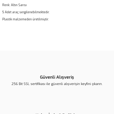
Renk: Altın Sarısı
5 Adet araç sergilenebilmektedir.
Plastik malzemeden üretilmiştir.
Bu ürünün fiyat bilgisi, resim, ürün açıklamalarında ve diğer
konularda yetersiz gördüğünüz noktaları öneri formunu kullanarak
Bu ürüne ilk yorumu siz yapın!
tarafımıza iletebilirsiniz.
Görüş ve önerileriniz için teşekkür ederiz.
Yorum Yaz
Ürün resmi kalitesiz, bozuk veya görüntülenemiyor.
Ürün açıklamasında eksik bilgiler bulunuyor.
Güvenli Alışveriş
Ürün bilgilerinde hatalar bulunuyor.
256 Bit SSL sertifikası ile güvenli alışverişin keyfini çıkarın.
Ürün fiyatı diğer sitelerden daha pahalı.
Bu ürüne benzer farklı alternatifler olmalı.