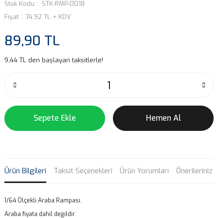
Stok Kodu
STK-RMP-0018
Fiyat
74,92 TL + KDV
89,90 TL
9,44 TL den başlayan taksitlerle!
Sepete Ekle
Hemen Al
Ürün Bilgileri
Taksit Seçenekleri
Ürün Yorumları
Önerileriniz
1/64 Ölçekli Araba Rampası.
Araba fiyata dahil değildir.